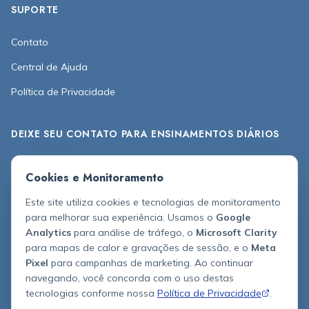
SUPORTE
Contato
Central de Ajuda
Política de Privacidade
DEIXE SEU CONTATO PARA ENSINAMENTOS DIÁRIOS
Receba insights e aprendizados práticos todo dia na sua
Cookies e Monitoramento
caixa de entrada!
Este site utiliza cookies e tecnologias de monitoramento
Inscrever
para melhorar sua experiência. Usamos o
Google
Analytics
para análise de tráfego, o
Microsoft Clarity
para mapas de calor e gravações de sessão, e o
Meta
Pixel
para campanhas de marketing. Ao continuar
navegando, você concorda com o uso destas
tecnologias conforme nossa
Política de Privacidade
.
©
2026
Shinier. Todos os direitos reservados.